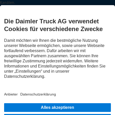
Kanälen.
FOLLOW THE ROADSTARS.
Tausche jetzt Erfahrungen mit anderen Truckerinnen und
Truckern aus.
Steig ein
Impressum