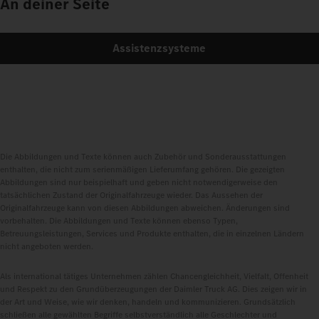
An deiner Seite
Assistenzsysteme
Die Abbildungen und Texte können auch Zubehör und Sonderausstattungen
enthalten, die nicht zum serienmäßigen Lieferumfang gehören. Die gezeigten
Abbildungen sind nur beispielhaft und geben nicht notwendigerweise den
tatsächlichen Zustand der Originalfahrzeuge wieder. Das Aussehen der
Originalfahrzeuge kann von diesen Abbildungen abweichen. Änderungen sind
vorbehalten. Die Abbildungen und Texte können ebenso Typen,
Betreuungsleistungen, Services und Produkte enthalten, die in einzelnen Ländern
nicht angeboten werden.
Als international tätiges Unternehmen zählen Chancengleichheit, Vielfalt, Offenheit
und Respekt zu den Grundüberzeugungen der Daimler Truck AG. Dies zeigen wir in
der Art und Weise, wie wir denken, handeln und kommunizieren. Grundsätzlich
schließen alle gewählten Begriffe selbstverständlich alle Geschlechter und